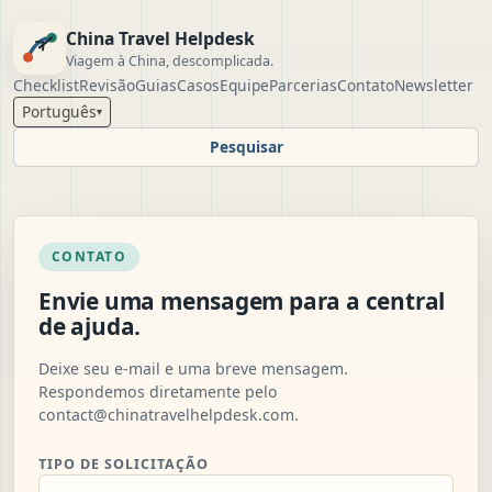
China Travel Helpdesk
Viagem à China, descomplicada.
Checklist
Revisão
Guias
Casos
Equipe
Parcerias
Contato
Newsletter
Português
▾
Pesquisar
CONTATO
Envie uma mensagem para a central
de ajuda.
Deixe seu e-mail e uma breve mensagem.
Respondemos diretamente pelo
contact@chinatravelhelpdesk.com
.
TIPO DE SOLICITAÇÃO