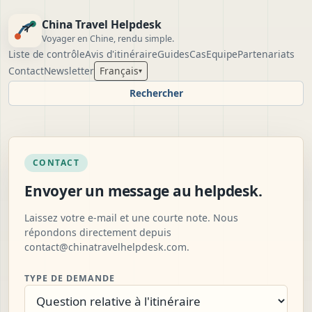
China Travel Helpdesk
Voyager en Chine, rendu simple.
Liste de contrôle
Avis d'itinéraire
Guides
Cas
Equipe
Partenariats
Contact
Newsletter
Français
▾
Rechercher
CONTACT
Envoyer un message au helpdesk.
Laissez votre e-mail et une courte note. Nous
répondons directement depuis
contact@chinatravelhelpdesk.com
.
TYPE DE DEMANDE